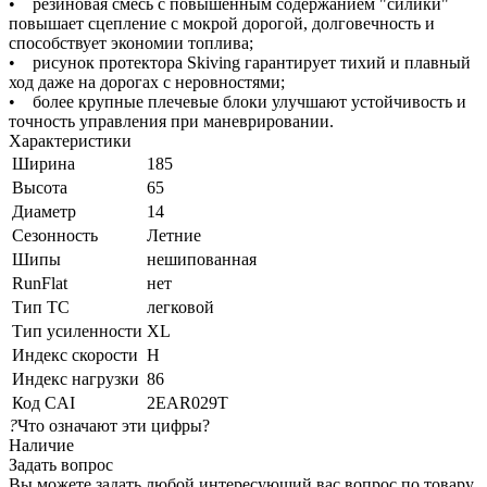
• резиновая смесь с повышенным содержанием "силики"
повышает сцепление с мокрой дорогой, долговечность и
способствует экономии топлива;
• рисунок протектора Skiving гарантирует тихий и плавный
ход даже на дорогах с неровностями;
• более крупные плечевые блоки улучшают устойчивость и
точность управления при маневрировании.
Характеристики
Ширина
185
Высота
65
Диаметр
14
Сезонность
Летние
Шипы
нешипованная
RunFlat
нет
Тип ТС
легковой
Тип усиленности
XL
Индекс скорости
H
Индекс нагрузки
86
Код CAI
2EAR029T
?
Что означают эти цифры?
Наличие
Задать вопрос
Вы можете задать любой интересующий вас вопрос по товару