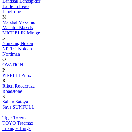
Landsail
Landspider
Laufenn
Leao
LingLong
M
Marshal
Massimo
Matador
Maxxis
MICHELIN
Mirage
N
Nankang
Nexen
NITTO
Nokian
Nordman
O
OVATION
P
PIRELLI
Prinx
R
Riken
Roadcruza
Roadstone
S
Sailun
Satoya
Sava
SUNFULL
T
Tigar
Torero
TOYO
Tracmax
Triangle
Tunga