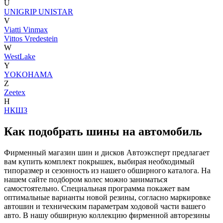
U
UNIGRIP
UNISTAR
V
Viatti
Vinmax
Vittos
Vredestein
W
WestLake
Y
YOKOHAMA
Z
Zeetex
Н
НКШЗ
Как подобрать шины на автомобиль
Фирменный магазин шин и дисков Автоэксперт предлагает
вам купить комплект покрышек, выбирая необходимый
типоразмер и сезонность из нашего обширного каталога. На
нашем сайте подбором колес можно заниматься
самостоятельно. Специальная программа покажет вам
оптимальные варианты новой резины, согласно маркировке
автошин и техническим параметрам ходовой части вашего
авто. В нашу обширную коллекцию фирменной авторезины