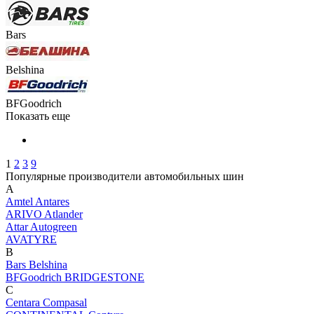
Bars
Belshina
BFGoodrich
Показать еще
1
2
3
9
Популярные производители автомобильных шин
A
Amtel
Antares
ARIVO
Atlander
Attar
Autogreen
AVATYRE
B
Bars
Belshina
BFGoodrich
BRIDGESTONE
C
Centara
Compasal