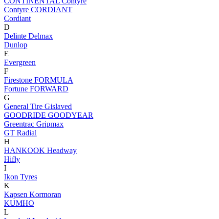
CONTINENTAL
Contyre
Contyre
CORDIANT
Cordiant
D
Delinte
Delmax
Dunlop
E
Evergreen
F
Firestone
FORMULA
Fortune
FORWARD
G
General Tire
Gislaved
GOODRIDE
GOODYEAR
Greentrac
Gripmax
GT Radial
H
HANKOOK
Headway
Hifly
I
Ikon Tyres
K
Kapsen
Kormoran
KUMHO
L