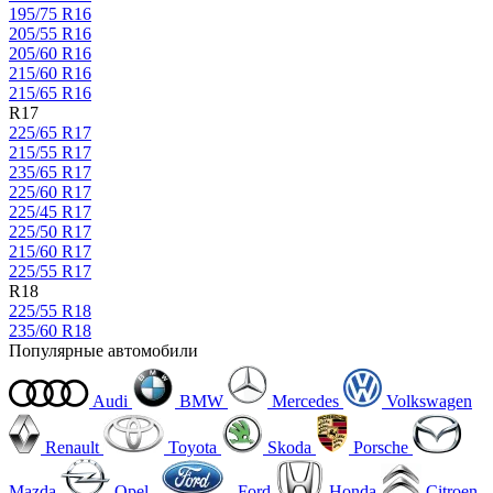
195/75 R16
205/55 R16
205/60 R16
215/60 R16
215/65 R16
R17
225/65 R17
215/55 R17
235/65 R17
225/60 R17
225/45 R17
225/50 R17
215/60 R17
225/55 R17
R18
225/55 R18
235/60 R18
Популярные автомобили
Audi
BMW
Mercedes
Volkswagen
Renault
Toyota
Skoda
Porsche
Mazda
Opel
Ford
Honda
Citroen