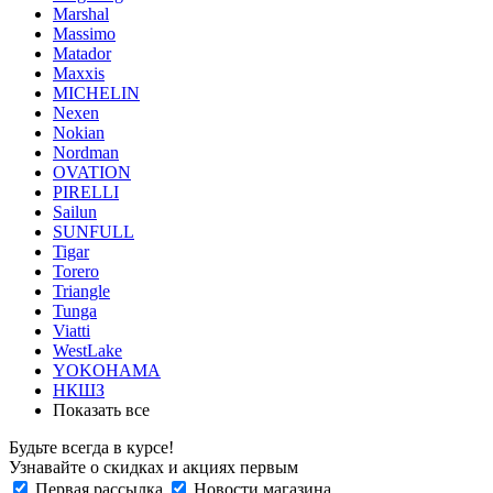
Marshal
Massimo
Matador
Maxxis
MICHELIN
Nexen
Nokian
Nordman
OVATION
PIRELLI
Sailun
SUNFULL
Tigar
Torero
Triangle
Tunga
Viatti
WestLake
YOKOHAMA
НКШЗ
Показать все
Будьте всегда в курсе!
Узнавайте о скидках и акциях первым
Первая рассылка
Новости магазина