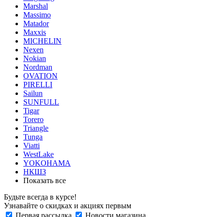
Marshal
Massimo
Matador
Maxxis
MICHELIN
Nexen
Nokian
Nordman
OVATION
PIRELLI
Sailun
SUNFULL
Tigar
Torero
Triangle
Tunga
Viatti
WestLake
YOKOHAMA
НКШЗ
Показать все
Будьте всегда в курсе!
Узнавайте о скидках и акциях первым
Первая рассылка
Новости магазина