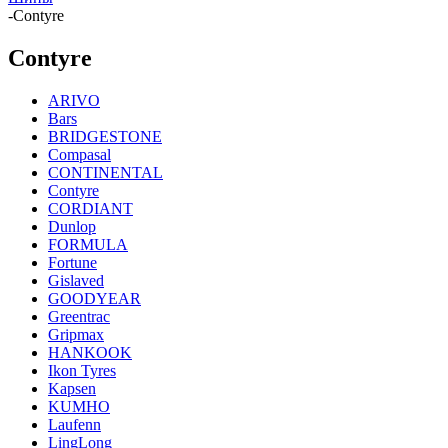
-
Contyre
Contyre
ARIVO
Bars
BRIDGESTONE
Compasal
CONTINENTAL
Contyre
CORDIANT
Dunlop
FORMULA
Fortune
Gislaved
GOODYEAR
Greentrac
Gripmax
HANKOOK
Ikon Tyres
Kapsen
KUMHO
Laufenn
LingLong