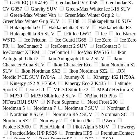
G-Fit EQ (LK41+)
Geolandar CV G058
Geolandar X-
CV G057
Gravity SUV
Green-Max Winter Ice I-15 SUV
Green-Max Winter Van
GreenMax Winter Grip 2
GreenMax Winter Grip SUV
H188
Hakkapeliitta 10 SUV
Hakkapeliitta 9
Hakkapeliitta 9 SUV
Hakkapeliitta R3
Hakkapeliitta R5 SUV
I Fit Ice LW71
Ice
Ice Blazer
WST3
Ice Friction
Ice Guard IG65
Ice Zero
Ice Zero
FR
IceContact 2
IceContact 2 SUV
IceContact 3
IceContact XTRM
IceControl
IceMax RW516
Ikon
Autograph Ultra 2
Ikon Autograph Ultra 2 SUV
Ikon
Character Aqua SUV
Ikon Character Eco
Ikon Nordman S2
SUV
Ikon Nordman SX3
Ikon Nordman SZ2
iON
Nordic I*CE SUV IW04A
Journey-X
Kinergy 4S2 H750A
Kinergy 4S2 X H750A
Kinergy Eco 2 K435
Latitude
Sport 3
Leone L1
MP-30 Sibir Ice 2
MP-47 Hectorra 3
MP30
MP30 Sibir Ice 2 SUV
N'Blue HD Plus
N'Fera RU1 SUV
N'Fera Supreme
Nord Frost 200
Nordman 5
Nordman 7
Nordman 7 SUV
Nordman 8
Nordman 8 SUV
Nordman RS2 SUV
Nordman SC
Nordman SZ2
Nordway 2
Ottima Plus
P Zero
Papide K3000
Pilot Alpin 4
Pilot Alpin 5 SUV
Powergy
PracticalMax H/P RS26
Premitra HP5
PremiumContact