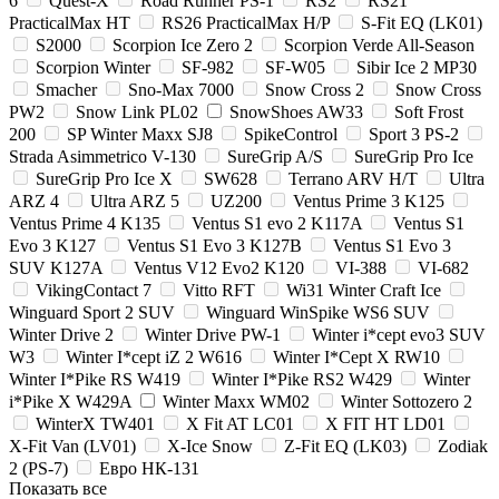
6
Quest-X
Road Runner PS-1
RS2
RS21
PracticalMax HT
RS26 PracticalMax H/P
S-Fit EQ (LK01)
S2000
Scorpion Ice Zero 2
Scorpion Verde All-Season
Scorpion Winter
SF-982
SF-W05
Sibir Ice 2 MP30
Smacher
Sno-Max 7000
Snow Cross 2
Snow Cross
PW2
Snow Link PL02
SnowShoes AW33
Soft Frost
200
SP Winter Maxx SJ8
SpikeControl
Sport 3 PS-2
Strada Asimmetrico V-130
SureGrip A/S
SureGrip Pro Ice
SureGrip Pro Ice X
SW628
Terrano ARV H/T
Ultra
ARZ 4
Ultra ARZ 5
UZ200
Ventus Prime 3 K125
Ventus Prime 4 K135
Ventus S1 evo 2 K117A
Ventus S1
Evo 3 K127
Ventus S1 Evo 3 K127B
Ventus S1 Evo 3
SUV K127A
Ventus V12 Evo2 K120
VI-388
VI-682
VikingContact 7
Vitto RFT
Wi31 Winter Craft Ice
Winguard Sport 2 SUV
Winguard WinSpike WS6 SUV
Winter Drive 2
Winter Drive PW-1
Winter i*cept evo3 SUV
W3
Winter I*cept iZ 2 W616
Winter I*Cept X RW10
Winter I*Pike RS W419
Winter I*Pike RS2 W429
Winter
i*Pike X W429A
Winter Maxx WM02
Winter Sottozero 2
WinterX TW401
X Fit AT LC01
X FIT HT LD01
X-Fit Van (LV01)
X-Ice Snow
Z-Fit EQ (LK03)
Zodiak
2 (PS-7)
Евро НК-131
Показать все