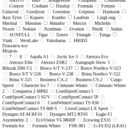
ARIVO
Bars
Bridgestone
Compasal
Continental
Contyre
Cordiant
Dunlop
Formula
Fortune
Gislaved
Goodyear
Greentrac
Gripmax
Hankook
Ikon Tyres
Kapsen
Kumho
Laufenn
LingLong
Marshal
Massimo
Matador
Maxxis
Michelin
Nexen
Nokian
Nordman
Ovation
Pirelli
Sailun
SUNFULL
Tigar
Torero
Triangle
Tunga
Viatti
WestLake
Yokohama
НКШЗ
Показать все
Модель
7
8
Aquila A1
Arctic Ice 3
Atrezzo Eco
Atrezzo Elite
Atrezzo ZSR2
Autograph Snow 3
Blizzak DM-V2
Bosco A/T V-237
Bosco Nordico V-523
Bosco S/T V-526
Bosco V-238
Brina Nordico V-522
Brina V-521
Business CA-2
Business CS-2
Cargo
Speed
Character Ice 7
Cinturato Winter
Cinturato Winter
2
Conquerra 2 MP82
ContiSportContact 5
ContiSportContact 5 SUV
ContiSportContact 5P
ContiSportContact 6
ContiWinterContact TS 830
ContiWinterContact TS 860 S
CrossContact LX Sport
Dynapro AT-M RF10
Dynapro MT2 RT05
Eagle F1
Asymmetric 2
EcoVision VI-386HP
Ecowing ES31
Formula Ice
Formula Winter
FSR-901
G-Fit EQ (LK41)