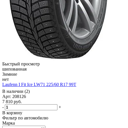
Быстрый просмотр
шипованная
Зимние
нет
Laufenn I Fit Ice LW71 225/60 R17 99T
В наличии (2)
Арт: 208126
7 810
руб.
-
+
В корзину
Фильтр по автомобилю
Марка