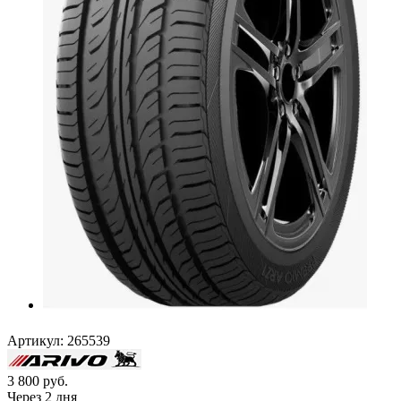
Артикул:
265539
3 800
руб.
Через 2 дня