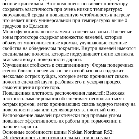
основе криосилана. Этот компонент позволяет протектору
сохранять эластичность при очень низких температурах
окружающей среды и повышенную устойчивость к нагреву,
что делает шину универсальной при температурах выше 0
градусов по Цельсию.
Многофункциональные ламели в плечевых зонах: Плечевые
зоны протектора содержат множество ламелей, которые
образуют многочисленные кромки, улучшающие сцепные
свойства на обледенелом покрытии. Внутри ламелей имеются
специальные полости, которые подсушивают пятно контакта,
всасывая воду с поверхности дороги.
Улучшенная стойкость к слэшпленнингу: Форма поперечных
стенок блоков плечевых зон зигзагообразная и содержит
несколько острых зубцов, которые легко проникают сквозь
полотно снежной шуги, разбивая его и ускоряя процесс
самоочищения протектора.
Повышенная плотность расположения ламелей: Высокая
плотность ламелирования обеспечивает несколько тысяч
острых кромок, легко проникающих сквозь водную пленку на
поверхности льда или цепляющихся за плотный снег.
Расположение ламелей практически под прямым углом
повышает эффективность их работы при торможении и
наборе скорости.
Основные особенности шины Nokian Nordman RS2:
-Эффективность при отрицательных температурах