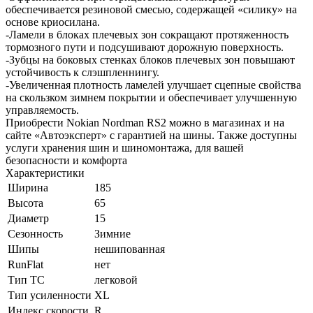
обеспечивается резиновой смесью, содержащей «силику» на
основе криосилана.
-Ламели в блоках плечевых зон сокращают протяженность
тормозного пути и подсушивают дорожную поверхность.
-Зубцы на боковых стенках блоков плечевых зон повышают
устойчивость к слэшпленнингу.
-Увеличенная плотность ламелей улучшает сцепные свойства
на скользком зимнем покрытии и обеспечивает улучшенную
управляемость.
Приобрести Nokian Nordman RS2 можно в магазинах и на
сайте «Автоэксперт» с гарантией на шины. Также доступны
услуги хранения шин и шиномонтажа, для вашей
безопасности и комфорта
Характеристики
Ширина
185
Высота
65
Диаметр
15
Сезонность
Зимние
Шипы
нешипованная
RunFlat
нет
Тип ТС
легковой
Тип усиленности
XL
Индекс скорости
R