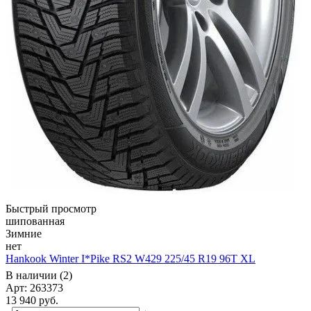
Быстрый просмотр
шипованная
Зимние
нет
Hankook Winter I*Pike RS2 W429 225/45 R19 96T XL
В наличии (2)
Арт: 263373
13 940
руб.