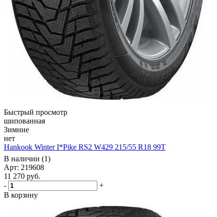
Быстрый просмотр
шипованная
Зимние
нет
Hankook Winter I*Pike RS2 W429 215/55 R18 99T
В наличии (1)
Арт: 219608
11 270
руб.
-
+
В корзину