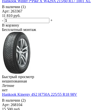
Hankook Winter i*Pike X W429A 215/60 R17 100T XL
В наличии (1)
Арт: 263367
11 810
руб.
-
+
В корзину
Бесплатный монтаж
Быстрый просмотр
нешипованная
Летние
нет
Hankook Kinergy 4S2 H750A 225/55 R18 98V
В наличии (2)
Арт: 268104
15 500
руб.