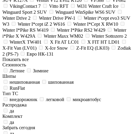
SUV K127A
Ventus V12 Evo2 K120
VI-388
VI-682
VikingContact 7
Vitto RFT
Wi31 Winter Craft Ice
Winguard Sport 2 SUV
Winguard WinSpike WS6 SUV
Winter Drive 2
Winter Drive PW-1
Winter i*cept evo3 SUV
W3
Winter I*cept iZ 2 W616
Winter I*Cept X RW10
Winter I*Pike RS W419
Winter I*Pike RS2 W429
Winter
i*Pike X W429A
Winter Maxx WM02
Winter Sottozero 2
WinterX TW401
X Fit AT LC01
X FIT HT LD01
X-Fit Van (LV01)
X-Ice Snow
Z-Fit EQ (LK03)
Zodiak
2 (PS-7)
Евро НК-131
Показать все
Сезонность
Летние
Зимние
Шипы
нешипованная
шипованная
RunFlat
Тип ТС
внедорожник
легковой
микроавтобус
Распродажа
да
Комплект
да
Забрать сегодня
да