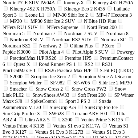
Nordic I*CE SUV IW04A
Journey-X
Kinergy 4S2 H750A
Kinergy 4S2 X H750A
Kinergy Eco 2 K435
Latitude
Sport 3
Leone L1
MP-30 Sibir Ice 2
MP-47 Hectorra 3
MP30
MP30 Sibir Ice 2 SUV
N'Blue HD Plus
N'Fera RU1 SUV
N'Fera Supreme
Nord Frost 200
Nordman 5
Nordman 7
Nordman 7 SUV
Nordman 8
Nordman 8 SUV
Nordman RS2 SUV
Nordman SC
Nordman SZ2
Nordway 2
Ottima Plus
P Zero
Papide K3000
Pilot Alpin 4
Pilot Alpin 5 SUV
Powergy
PracticalMax H/P RS26
Premitra HP5
PremiumContact
6
Quest-X
Road Runner PS-1
RS2
RS21
PracticalMax HT
RS26 PracticalMax H/P
S-Fit EQ (LK01)
S2000
Scorpion Ice Zero 2
Scorpion Verde All-Season
Scorpion Winter
SF-982
SF-W05
Sibir Ice 2 MP30
Smacher
Snow Cross 2
Snow Cross PW2
Snow
Link PL02
SnowShoes AW33
Soft Frost 200
SP Winter
Maxx SJ8
SpikeControl
Sport 3 PS-2
Strada
Asimmetrico V-130
SureGrip A/S
SureGrip Pro Ice
SureGrip Pro Ice X
SW628
Terrano ARV H/T
Ultra
ARZ 4
Ultra ARZ 5
UZ200
Ventus Prime 3 K125
Ventus Prime 4 K135
Ventus S1 evo 2 K117A
Ventus S1
Evo 3 K127
Ventus S1 Evo 3 K127B
Ventus S1 Evo 3