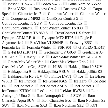
Bosco S/T V-526
Bosco V-238
Brina Nordico V-522
Brina V-521
Business CA-2
Business CS-2
Cargo
Speed
Character Ice 7
Cinturato Winter
Cinturato Winter
2
Conquerra 2 MP82
ContiSportContact 5
ContiSportContact 5 SUV
ContiSportContact 5P
ContiSportContact 6
ContiWinterContact TS 830
ContiWinterContact TS 860 S
CrossContact LX Sport
Dynapro AT-M RF10
Dynapro MT2 RT05
Eagle F1
Asymmetric 2
EcoVision VI-386HP
Ecowing ES31
Formula Ice
Formula Winter
FSR-901
G-Fit EQ (LK41)
G-Fit EQ (LK41+)
Geolandar CV G058
Geolandar X-
CV G057
Gravity SUV
Green-Max Winter Ice I-15 SUV
Green-Max Winter Van
GreenMax Winter Grip 2
GreenMax Winter Grip SUV
H188
Hakkapeliitta 10 SUV
Hakkapeliitta 9
Hakkapeliitta 9 SUV
Hakkapeliitta R3
Hakkapeliitta R5 SUV
I Fit Ice LW71
Ice
Ice Blazer
WST3
Ice Friction
Ice Guard IG65
Ice Zero
Ice Zero
FR
IceContact 2
IceContact 2 SUV
IceContact 3
IceContact XTRM
IceControl
IceMax RW516
Ikon
Autograph Ultra 2
Ikon Autograph Ultra 2 SUV
Ikon
Character Aqua SUV
Ikon Character Eco
Ikon Nordman S2
SUV
Ikon Nordman SX3
Ikon Nordman SZ2
iON