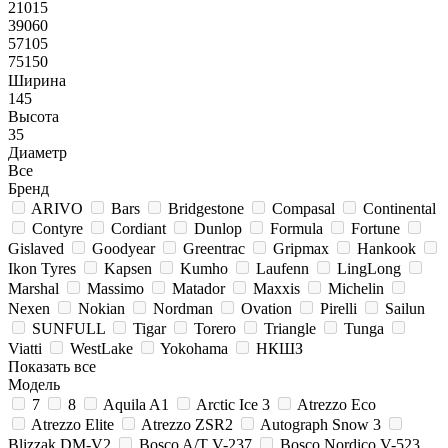
21015
39060
57105
75150
Ширина
145
Высота
35
Диаметр
Все
Бренд
ARIVO
Bars
Bridgestone
Compasal
Continental
Contyre
Cordiant
Dunlop
Formula
Fortune
Gislaved
Goodyear
Greentrac
Gripmax
Hankook
Ikon Tyres
Kapsen
Kumho
Laufenn
LingLong
Marshal
Massimo
Matador
Maxxis
Michelin
Nexen
Nokian
Nordman
Ovation
Pirelli
Sailun
SUNFULL
Tigar
Torero
Triangle
Tunga
Viatti
WestLake
Yokohama
НКШЗ
Показать все
Модель
7
8
Aquila A1
Arctic Ice 3
Atrezzo Eco
Atrezzo Elite
Atrezzo ZSR2
Autograph Snow 3
Blizzak DM-V2
Bosco A/T V-237
Bosco Nordico V-523