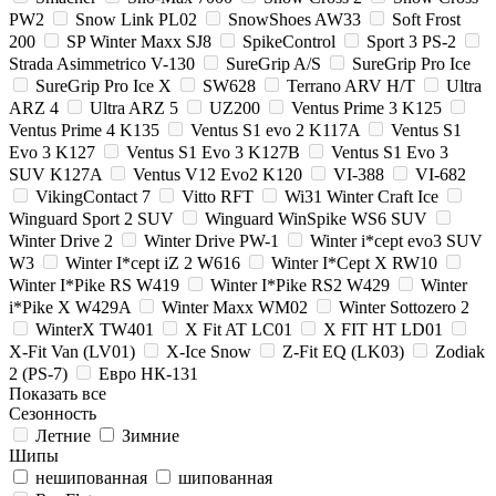
PW2
Snow Link PL02
SnowShoes AW33
Soft Frost
200
SP Winter Maxx SJ8
SpikeControl
Sport 3 PS-2
Strada Asimmetrico V-130
SureGrip A/S
SureGrip Pro Ice
SureGrip Pro Ice X
SW628
Terrano ARV H/T
Ultra
ARZ 4
Ultra ARZ 5
UZ200
Ventus Prime 3 K125
Ventus Prime 4 K135
Ventus S1 evo 2 K117A
Ventus S1
Evo 3 K127
Ventus S1 Evo 3 K127B
Ventus S1 Evo 3
SUV K127A
Ventus V12 Evo2 K120
VI-388
VI-682
VikingContact 7
Vitto RFT
Wi31 Winter Craft Ice
Winguard Sport 2 SUV
Winguard WinSpike WS6 SUV
Winter Drive 2
Winter Drive PW-1
Winter i*cept evo3 SUV
W3
Winter I*cept iZ 2 W616
Winter I*Cept X RW10
Winter I*Pike RS W419
Winter I*Pike RS2 W429
Winter
i*Pike X W429A
Winter Maxx WM02
Winter Sottozero 2
WinterX TW401
X Fit AT LC01
X FIT HT LD01
X-Fit Van (LV01)
X-Ice Snow
Z-Fit EQ (LK03)
Zodiak
2 (PS-7)
Евро НК-131
Показать все
Сезонность
Летние
Зимние
Шипы
нешипованная
шипованная