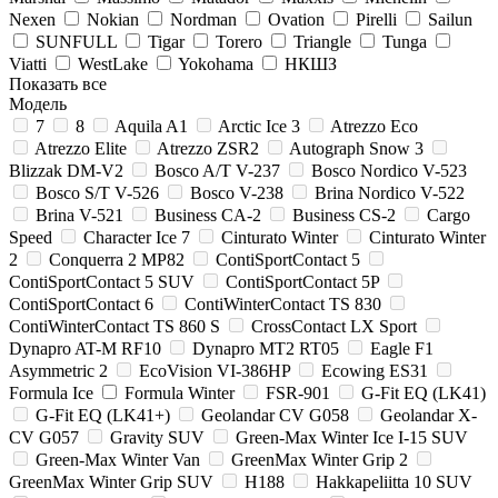
Nexen
Nokian
Nordman
Ovation
Pirelli
Sailun
SUNFULL
Tigar
Torero
Triangle
Tunga
Viatti
WestLake
Yokohama
НКШЗ
Показать все
Модель
7
8
Aquila A1
Arctic Ice 3
Atrezzo Eco
Atrezzo Elite
Atrezzo ZSR2
Autograph Snow 3
Blizzak DM-V2
Bosco A/T V-237
Bosco Nordico V-523
Bosco S/T V-526
Bosco V-238
Brina Nordico V-522
Brina V-521
Business CA-2
Business CS-2
Cargo
Speed
Character Ice 7
Cinturato Winter
Cinturato Winter
2
Conquerra 2 MP82
ContiSportContact 5
ContiSportContact 5 SUV
ContiSportContact 5P
ContiSportContact 6
ContiWinterContact TS 830
ContiWinterContact TS 860 S
CrossContact LX Sport
Dynapro AT-M RF10
Dynapro MT2 RT05
Eagle F1
Asymmetric 2
EcoVision VI-386HP
Ecowing ES31
Formula Ice
Formula Winter
FSR-901
G-Fit EQ (LK41)
G-Fit EQ (LK41+)
Geolandar CV G058
Geolandar X-
CV G057
Gravity SUV
Green-Max Winter Ice I-15 SUV
Green-Max Winter Van
GreenMax Winter Grip 2
GreenMax Winter Grip SUV
H188
Hakkapeliitta 10 SUV