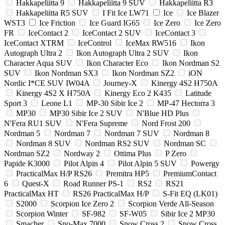
Hakkapeliitta 9
Hakkapeliitta 9 SUV
Hakkapeliitta R3
Hakkapeliitta R5 SUV
I Fit Ice LW71
Ice
Ice Blazer
WST3
Ice Friction
Ice Guard IG65
Ice Zero
Ice Zero
FR
IceContact 2
IceContact 2 SUV
IceContact 3
IceContact XTRM
IceControl
IceMax RW516
Ikon
Autograph Ultra 2
Ikon Autograph Ultra 2 SUV
Ikon
Character Aqua SUV
Ikon Character Eco
Ikon Nordman S2
SUV
Ikon Nordman SX3
Ikon Nordman SZ2
iON
Nordic I*CE SUV IW04A
Journey-X
Kinergy 4S2 H750A
Kinergy 4S2 X H750A
Kinergy Eco 2 K435
Latitude
Sport 3
Leone L1
MP-30 Sibir Ice 2
MP-47 Hectorra 3
MP30
MP30 Sibir Ice 2 SUV
N'Blue HD Plus
N'Fera RU1 SUV
N'Fera Supreme
Nord Frost 200
Nordman 5
Nordman 7
Nordman 7 SUV
Nordman 8
Nordman 8 SUV
Nordman RS2 SUV
Nordman SC
Nordman SZ2
Nordway 2
Ottima Plus
P Zero
Papide K3000
Pilot Alpin 4
Pilot Alpin 5 SUV
Powergy
PracticalMax H/P RS26
Premitra HP5
PremiumContact
6
Quest-X
Road Runner PS-1
RS2
RS21
PracticalMax HT
RS26 PracticalMax H/P
S-Fit EQ (LK01)
S2000
Scorpion Ice Zero 2
Scorpion Verde All-Season
Scorpion Winter
SF-982
SF-W05
Sibir Ice 2 MP30
Smacher
Sno-Max 7000
Snow Cross 2
Snow Cross