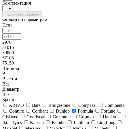
Комплектация
Фильтр по параметрам
Цена
2970
21015
39060
57105
75150
Ширина
Все
Высота
Все
Диаметр
Все
Бренд
ARIVO
Bars
Bridgestone
Compasal
Continental
Contyre
Cordiant
Dunlop
Formula
Fortune
Gislaved
Goodyear
Greentrac
Gripmax
Hankook
Ikon Tyres
Kapsen
Kumho
Laufenn
LingLong
Marshal
Massimo
Matador
Maxxis
Michelin