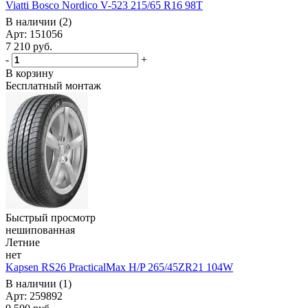
Viatti Bosco Nordico V-523 215/65 R16 98T
В наличии (2)
Арт: 151056
7 210
руб.
-
+
В корзину
Бесплатный монтаж
Быстрый просмотр
нешипованная
Летние
нет
Kapsen RS26 PracticalMax H/P 265/45ZR21 104W
В наличии (1)
Арт: 259892