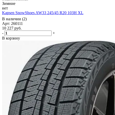
Зимние
нет
Kapsen SnowShoes AW33 245/45 R20 103H XL
В наличии (2)
Арт: 260111
10 227
руб.
-
+
В корзину