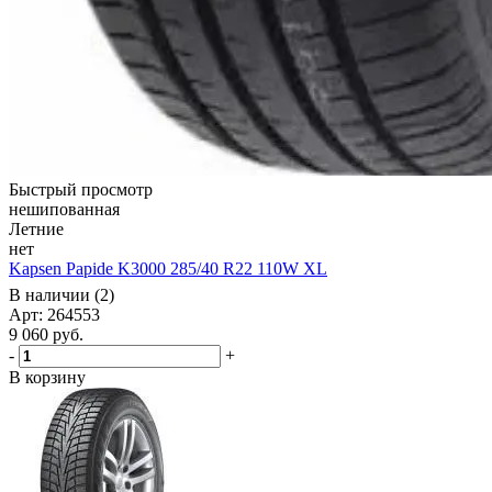
Быстрый просмотр
нешипованная
Летние
нет
Kapsen Papide K3000 285/40 R22 110W XL
В наличии (2)
Арт: 264553
9 060
руб.
-
+
В корзину