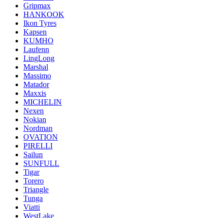
Gripmax
HANKOOK
Ikon Tyres
Kapsen
KUMHO
Laufenn
LingLong
Marshal
Massimo
Matador
Maxxis
MICHELIN
Nexen
Nokian
Nordman
OVATION
PIRELLI
Sailun
SUNFULL
Tigar
Torero
Triangle
Tunga
Viatti
WestLake